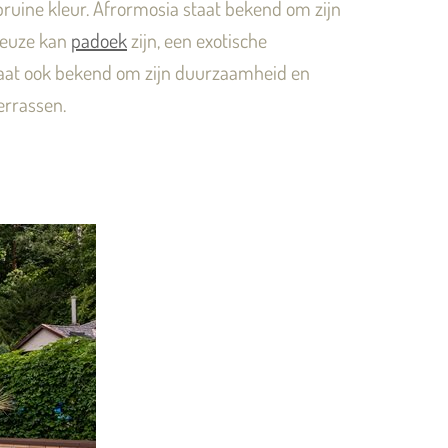
uine kleur. Afrormosia staat bekend om zijn
 keuze kan
padoek
zijn, een exotische
staat ook bekend om zijn duurzaamheid en
errassen.