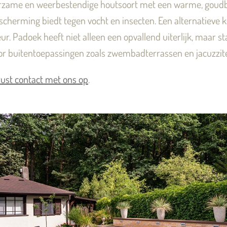
rzame en weerbestendige houtsoort met een warme, goudbr
escherming biedt tegen vocht en insecten. Een alternatieve
r. Padoek heeft niet alleen een opvallend uiterlijk, maar 
oor buitentoepassingen zoals zwembadterrassen en jacuzzit
ust contact met ons op
.