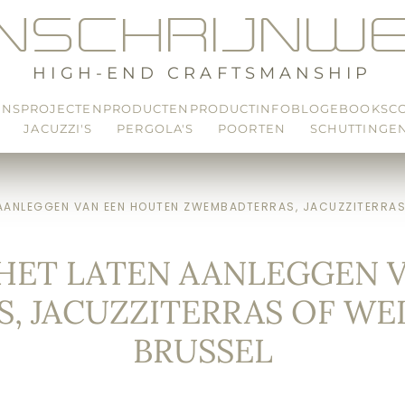
ENSCHRIJNWE
HIGH-END CRAFTSMANSHIP
ONS
PROJECTEN
PRODUCTEN
PRODUCTINFO
BLOG
EBOOKS
C
JACUZZI'S
PERGOLA'S
POORTEN
SCHUTTINGE
 AANLEGGEN VAN EEN HOUTEN ZWEMBADTERRAS, JACUZZITERRAS
 HET LATEN AANLEGGEN 
 JACUZZITERRAS OF WE
BRUSSEL