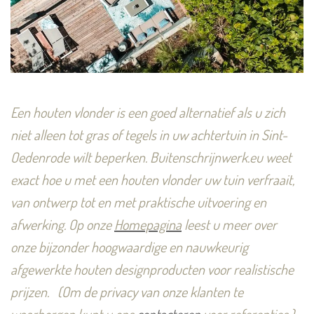
Een houten vlonder is een goed alternatief als u zich
niet alleen tot gras of tegels in uw achtertuin in Sint-
Oedenrode wilt beperken.
Buitenschrijnwerk.eu weet
exact hoe u met een houten vlonder uw tuin verfraait,
van ontwerp tot en met praktische uitvoering en
afwerking. Op onze
Homepagina
leest u meer over
onze bijzonder hoogwaardige en nauwkeurig
afgewerkte houten designproducten voor realistische
prijzen.
(Om de privacy van onze klanten te