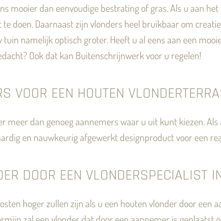
eens mooier dan eenvoudige bestrating of gras. Als u aan he
t te doen. Daarnaast zijn vlonders heel bruikbaar om creati
uw tuin namelijk optisch groter. Heeft u al eens aan een mooi
dacht? Ook dat kan Buitenschrijnwerk voor u regelen!
S VOOR EEN HOUTEN VLONDERTERR
jn er meer dan genoeg aannemers waar u uit kunt kiezen. A
rdig en nauwkeurig afgewerkt designproduct voor een reali
ER DOOR EEN VLONDERSPECIALIST I
 kosten hoger zullen zijn als u een houten vlonder door een
termijn zal een vlonder dat door een aannemer is geplaatst 