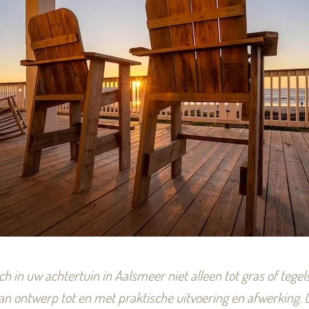
ch in uw achtertuin in Aalsmeer niet alleen tot gras of tegel
van ontwerp tot en met praktische uitvoering en afwerking.