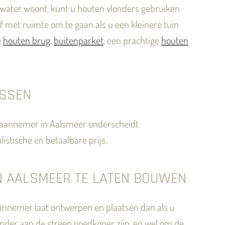
t water woont, kunt u houten vlonders gebruiken
ef met ruimte om te gaan als u een kleinere tuin
e
houten brug
,
buitenparket
, een prachtige
houten
ASSEN
ls aannemer in Aalsmeer onderscheidt
stische en betaalbare prijs.
N AALSMEER TE LATEN BOUWEN
 aannemer laat ontwerpen en plaatsen dan als u
onder aan de streep goedkoper zijn, en wel om de