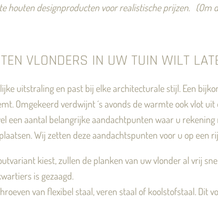
e houten designproducten voor realistische prijzen.
(Om d
EN VLONDERS IN UW TUIN WILT LAT
e uitstraling en past bij elke architecturale stijl. Een bij
mt. Omgekeerd verdwijnt ´s avonds de warmte ook vlot uit
r wel een aantal belangrijke aandachtpunten waar u rekenin
 plaatsen. Wij zetten deze aandachtspunten voor u op een rij
tvariant kiest, zullen de planken van uw vlonder al vrij sne
wartiers is gezaagd.
hroeven van flexibel staal, veren staal of koolstofstaal. Di