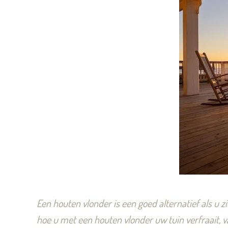
Een houten vlonder is een goed alternatief als u zi
hoe u met een houten vlonder uw tuin verfraait, 