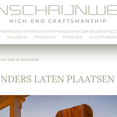
ENSCHRIJNWE
HIGH-END CRAFTSMANSHIP
ONS
PROJECTEN
PRODUCTEN
PRODUCTINFO
BLOG
EBOOKS
C
JACUZZI'S
PERGOLA'S
POORTEN
SCHUTTINGE
LAATSEN IN AALSMEER
NDERS LATEN PLAATSEN 