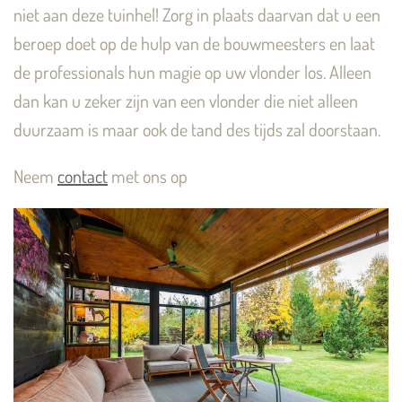
niet aan deze tuinhel! Zorg in plaats daarvan dat u een
beroep doet op de hulp van de bouwmeesters en laat
de professionals hun magie op uw vlonder los. Alleen
dan kan u zeker zijn van een vlonder die niet alleen
duurzaam is maar ook de tand des tijds zal doorstaan.
Neem
contact
met ons op