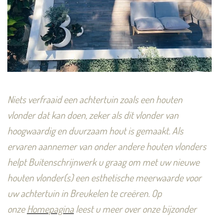
Niets verfraaid een achtertuin zoals een houten
vlonder dat kan doen, zeker als dit vlonder van
hoogwaardig en duurzaam hout is gemaakt. Als
ervaren aannemer van onder andere houten vlonders
helpt Buitenschrijnwerk u graag om met uw nieuwe
houten vlonder(s) een esthetische meerwaarde voor
uw achtertuin in Breukelen te creëren.
Op
onze
Homepagina
leest u meer over onze bijzonder